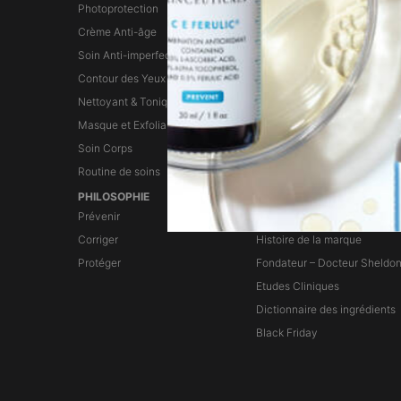
Photoprotection
Sérum à l'acide hyaluronique
Crème Anti-âge
Sérum anti-âge
Soin Anti-imperfections
Sérum exfoliant
Contour des Yeux
Sérum Hydratant
Nettoyant & Tonique
Masque et Exfoliant
Soin Corps
Routine de soins
PHILOSOPHIE
LA MARQUE
Prévenir
La marque
Corriger
Histoire de la marque
Protéger
Fondateur – Docteur Sheldo
Etudes Cliniques
Dictionnaire des ingrédients
Black Friday