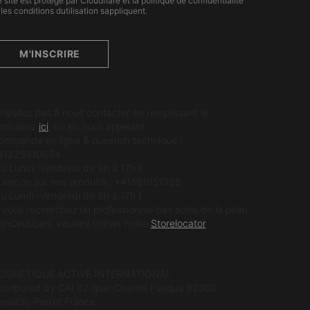
 site est protégé par Cloudflare et la politique de confidentialité
 les conditions dutilisation sappliquent.
M'INSCRIRE
ONTACTEZ-NOUS
'hésitez pas à nous contacter en remplissant le
ormulaire
ici
, ou en nous appelant :
ommande en ligne & question technique :
41225310634
du Lundi -Vendredi de 9h à 17h )
uestion sur nos produits : +41581051326
du Lundi -Vendredi de 9h à 17h )
i vous recherchez un professionnel des soins de la peau
inCeuticals, veuillez utiliser notre
Storelocator
.
NFORMATIONS SUR LE FABRICANT
OSMETIQUE ACTIVE INTERNATIONAL
istributed by CAI 62 quai Charles Pasqua 92300
evallois-Perret France