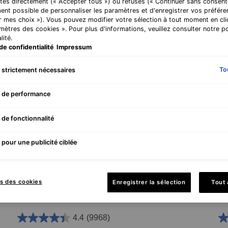
tés directement (« Accepter tous ») ou refusés (« Continuer sans consente
ent possible de personnaliser les paramètres et d'enregistrer vos préfére
r mes choix »). Vous pouvez modifier votre sélection à tout moment en cli
amètres des cookies ». Pour plus d'informations, veuillez consulter notre po
lité.
de confidentialité
Impressum
To
 strictement nécessaires
 de performance
 de fonctionnalité
pour une publicité ciblée
C E Ferulic avec 15 % de Vitamine C Pure
Tr
s des cookies
Enregistrer la sélection
Tout
s
Sérum Antioxydant Rides et Fermeté
Crè
4.4
(9968)