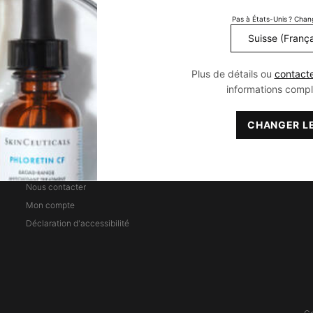
Peau Normale
Soin Anti-taches
Pas à États-Unis ? Chan
Peau Mixte
Soin anti-imperfections
Peau Grasse
Soin Hydratant
Soin Anti-rougeurs
Plus de détails ou
contact
Soin Peau Sensible
informations comp
CHANGER LE
CONTACT & SERVICE
Trouver un point de vente
Nous contacter
n
Mon compte
Déclaration d'accessibilité