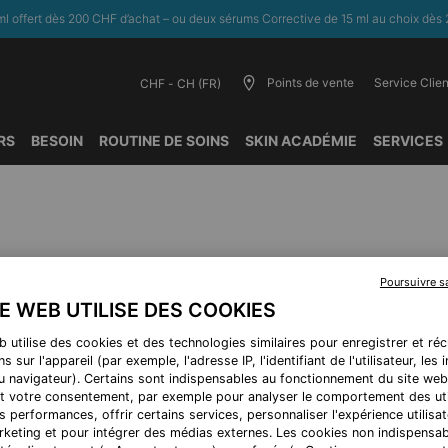
l offert dès 200 CHF d’achat – ou deux sérums Corrective de 15 ml au choix dès 
Points de vente
Service Clien
CHF - CH (FR)
RS
BESOIN
ROUTINE DE SOINS
SKIN ACADÉMIE
SERVICES
Poursuivre 
COMPLÉTEZ VOTRE ROUTIN
TE WEB UTILISE DES COOKIES
b utilise des cookies et des technologies similaires pour enregistrer et ré
s sur l'appareil (par exemple, l'adresse IP, l'identifiant de l'utilisateur, les
au navigateur). Certains sont indispensables au fonctionnement du site web
BEST-SELLER
B
t votre consentement, par exemple pour analyser le comportement des uti
s performances, offrir certains services, personnaliser l'expérience utilisat
rketing et pour intégrer des médias externes. Les cookies non indispensa