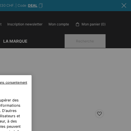
230 CHF. | Code :
DEAL
t
Inscription newsletter
Mon panier
0
Mon compte
0 produit in cart
LA MARQUE
Recherche
sans consentement
E
cupérer des
 informations
. D'autres
EST-SELLER
lisateurs et
eur, à des
bles peuvent