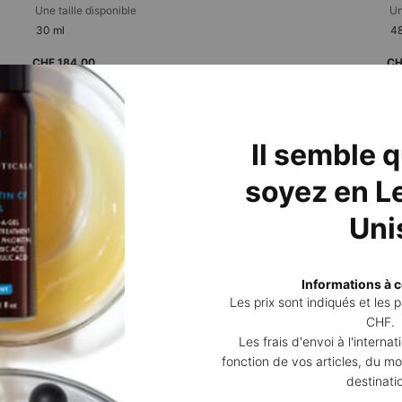
Une taille disponible​
Un
30 ml
48
CHF 184,00
CH
AJOUTER AU PANIER
C E FERULIC AVEC 15 % DE VITAMINE C P
Prix à l’unité (CHF 613,33 / 100 ml)
Pri
Il semble 
soyez en Le
Uni
2 échantillons offerts
Retours po
Informations à c
pour toute commande
sous 14 jou
Les prix sont indiqués et les
CHF.
Les frais d'envoi à l'interna
fonction de vos articles, du mo
S
TYPE DE PEAU
LES BESOINS
destinati
Peau sèche
Soin Anti-rides
(*