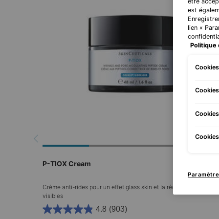
être accep
est égalem
Enregistre
lien « Par
confidentia
Politique 
Cookies
Cookies
Cookies
Cookies 
P-TIOX Cream
Paramètre
Crème anti-rides pour un effet glass skin et la réduction des pore
visibles
4.8
(903)