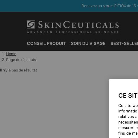
Recevez un sérum P-TIOX de 15 m
CONSEIL PRODUIT
SOIN DU VISAGE
BEST-SELLE
Contenu principal
Home
Page de résultats
Il n’y a pas de résultat
CE SI
Ce site we
information
relatives 
nécessiten
mesurer le
fins de ma