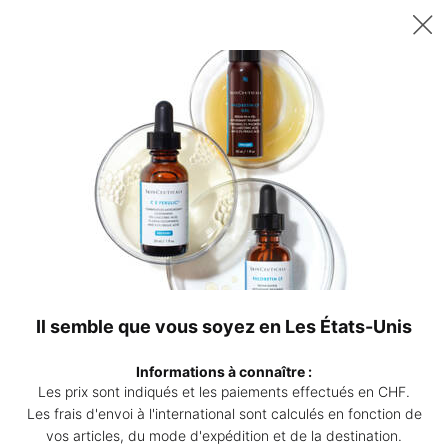
Recevez un sérum P-TIOX de 15 ml offert dès 200 CHF d’achat – ou
deux sérums Corrective de 15 ml au choix dès 230 CHF. | Code :
DEAL
0
Points
Mon
0 produ
de
panier
Contenu principal
vente
Accueil
Les Actes
Les Injections De Produits De Comblement Dermique Pour
Esthétiques
Repulper Et Restaurer Le Volume Du Visage
Les injections de produits de
comblement dermique pour
Il semble que vous soyez en Les États-Unis
repulper et restaurer le volume du
Informations à connaître :
visage
Les prix sont indiqués et les paiements effectués en CHF.
Les frais d'envoi à l'international sont calculés en fonction de
vos articles, du mode d'expédition et de la destination.