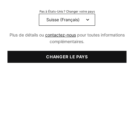
Pas à États-Unis ? Changer votre pays
Les injections de produits de comblement dermique font partie
des traitements les plus couramment utilisés pour redonner à la
peau du visage du volume et un aspect lisse. Une fois injectés
Plus de détails ou
contactez-nous
pour toutes informations
par des praticien(ne)s expérimenté(e)s, ils comblent les espaces
complémentaires.
et absorbent l’eau afin d’obtenir une apparence plus lisse et
repulpée ou de redessiner les contours du visage. Les produits
CHANGER LE PAYS
de comblement dermique sont généralement utilisés sur les plis
nasolabiaux, les rides de la marionnette, mais aussi au niveau
des maxillaires, des joues, des lèvres et du contour des yeux.
QU’EST-CE QU’UN PRODUIT DE
COMBLEMENT DERMIQUE ?
La perte globale de volume et de fermeté au niveau du visage
fait partie des principaux problèmes rencontrés par les