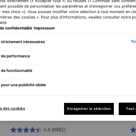
tés directement (« Accepter tous ») ou refusés (« Continuer sans consente
ent possible de personnaliser les paramètres et d'enregistrer vos préfére
r mes choix »). Vous pouvez modifier votre sélection à tout moment en cli
amètres des cookies ». Pour plus d'informations, veuillez consulter notre po
lité.
de confidentialité
Impressum
To
 strictement nécessaires
 de performance
 de fonctionnalité
pour une publicité ciblée
C E Ferulic avec 15 % de Vitamine C Pure
Tr
s des cookies
Enregistrer la sélection
Tout
s
Sérum Antioxydant Rides et Fermeté
Crè
4.4
(9981)