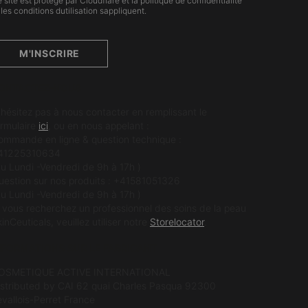
 site est protégé par Cloudflare et la politique de confidentialité
 les conditions dutilisation sappliquent.
M'INSCRIRE
ONTACTEZ-NOUS
'hésitez pas à nous contacter en remplissant le
ormulaire
ici
, ou en nous appelant :
ommande en ligne & question technique :
41225310634
du Lundi -Vendredi de 9h à 17h )
uestion sur nos produits : +41581051326
du Lundi -Vendredi de 9h à 17h )
i vous recherchez un professionnel des soins de la peau
inCeuticals, veuillez utiliser notre
Storelocator
.
NFORMATIONS SUR LE FABRICANT
OSMETIQUE ACTIVE INTERNATIONAL
istributed by CAI 62 quai Charles Pasqua 92300
evallois-Perret France