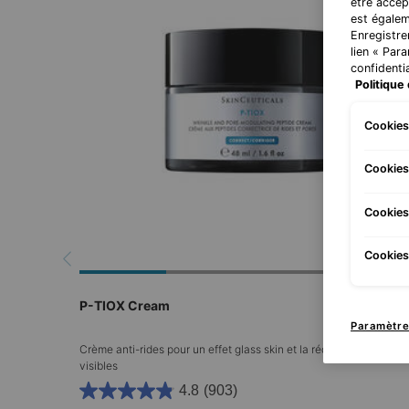
être accep
est égalem
Enregistre
lien « Par
confidentia
Politique 
Cookies
Cookies
Cookies
Cookies 
P-TIOX Cream
Paramètre
Crème anti-rides pour un effet glass skin et la réduction des pore
visibles
4.8
(903)