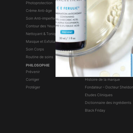
Photoprotection
Sérum à l'acide hyaluronique
Crème Anti-âge
Sérum anti-âge
Soin Anti-imperfections
Sérum exfoliant
Contour des Yeux
Sérum Hydratant
Nettoyant & Tonique
Masque et Exfoliant
Soin Corps
Routine de soins
PHILOSOPHIE
LA MARQUE
Prévenir
La marque
Corriger
Histoire de la marque
Protéger
Fondateur – Docteur Sheldo
Etudes Cliniques
Dictionnaire des ingrédients
Black Friday