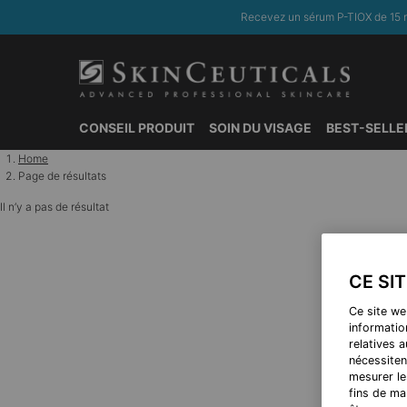
Recevez un sérum P-TIOX de 15 m
CONSEIL PRODUIT
SOIN DU VISAGE
BEST-SELLE
Contenu principal
Home
Page de résultats
Il n’y a pas de résultat
CE SI
Ce site we
information
relatives 
nécessiten
mesurer le
fins de ma