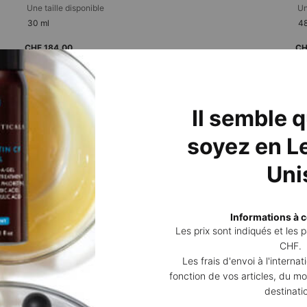
Une taille disponible​
Un
30 ml
48
CHF 184,00
CH
AJOUTER AU PANIER
C E FERULIC AVEC 15 % DE VITAMINE C P
Prix à l’unité (CHF 613,33 / 100 ml)
Pri
Il semble 
soyez en Le
Uni
2 échantillons offerts
Retours po
Informations à c
pour toute commande
sous 14 jou
Les prix sont indiqués et les
CHF.
Les frais d'envoi à l'interna
fonction de vos articles, du mo
S
TYPE DE PEAU
LES BESOINS
destinati
Peau sèche
Soin Anti-rides
(*