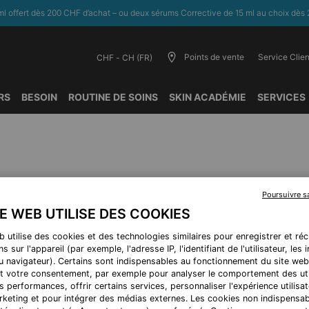
l offert dès 200 CHF d’achat – ou deux sérums Corrective de 15 ml au choix dès 
Points de vente
Service Clien
CHF - CH (FR)
RS
BESOIN
ROUTINE DE SOINS
SKIN ACADÉMIE
SERVICES
Poursuivre 
COMPLÉTEZ VOTRE ROUTIN
TE WEB UTILISE DES COOKIES
b utilise des cookies et des technologies similaires pour enregistrer et ré
s sur l'appareil (par exemple, l'adresse IP, l'identifiant de l'utilisateur, les
au navigateur). Certains sont indispensables au fonctionnement du site web
BEST-SELLER
B
t votre consentement, par exemple pour analyser le comportement des uti
s performances, offrir certains services, personnaliser l'expérience utilisat
rketing et pour intégrer des médias externes. Les cookies non indispensa