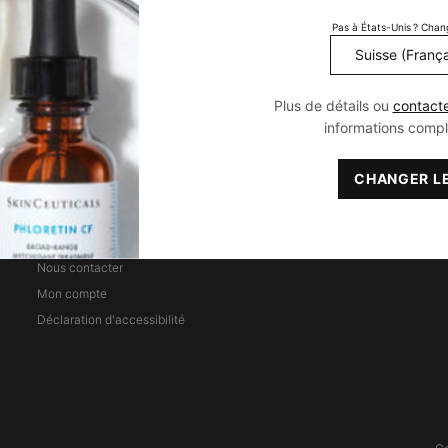
Peau Normale
Soin Anti-taches
Pas à États-Unis ? Chan
Peau Mixte
Soin anti-imperfections
Peau Grasse
Soin Hydratant
Soin Anti-rougeurs
Plus de détails ou
contact
Soin Peau Sensible
informations comp
CHANGER LE
CONTACT & SERVICE
Trouver un point de vente
Nous contacter
n
Mon compte
Déclaration d'accessibilité