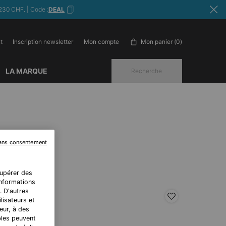
230 CHF. | Code :
DEAL
t
Inscription newsletter
Mon panier
0
Mon compte
0 produit in cart
LA MARQUE
Recherche
sans consentement
E
cupérer des
 informations
. D'autres
EST-SELLER
lisateurs et
eur, à des
bles peuvent