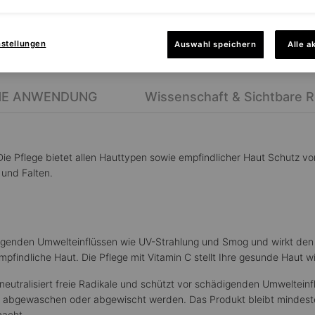
nstellungen
Auswahl speichern
Alle a
HE ANWENDUNG
Wissenschaft & Sichtbare R
 Die Pflege bietet allen Hauttypen sowie empfindlicher Haut Schutz vo
 und Falten.
hädigenden Umwelteinflüssen wie UV-Strahlung und Smog und wirkt den
mpfindliche Haut. Die Pflege mit Vitamin C stellt Ihre gesunde Haut w
ie neutralisiert freie Radikale und schützt vor schädigenden Umwelteinf
t abgewaschen oder abgewischt werden. Das Produkt bleibt mindest
macht.