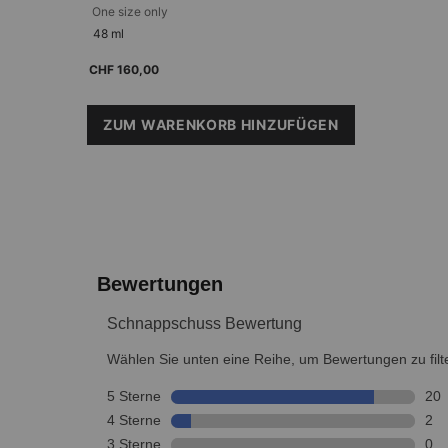
One size only
for P-TIOX Cream
48 ml
CHF 160,00
ZUM WARENKORB HINZUFÜGEN
P-TIOX CREAM
PDP Reviews