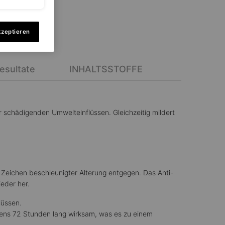
kzeptieren
esultate
INHALTSSTOFFE
r schädigenden Umwelteinflüssen. Gleichzeitig mildert
 Zeichen beschleunigter Alterung entgegen. Das Anti-
ieder her.
lüssen.
ens 72 Stunden lang wirksam, was es zu einem