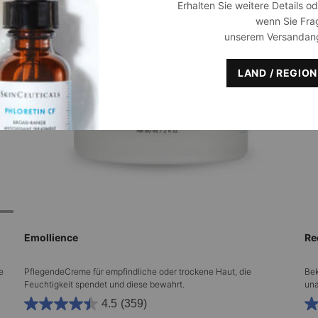
Erhalten Sie weitere Details o
wenn Sie Fra
unserem Versandan
LAND / REGIO
Emollience
Re
e
PflegendeCreme für empfindliche oder trockene Haut, die
Bek
Feuchtigkeit spendet und diese bewahrt.
una
4.5
(359)