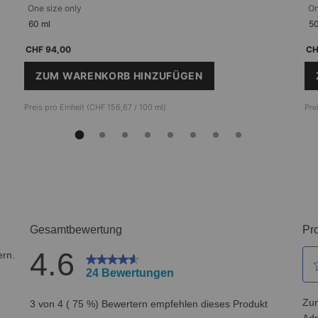
One size only
for Emollience
On
60 ml
50
CHF 94,00
CH
ZUM WARENKORB HINZUFÜGEN
EMOLLIENCE
Preis pro Einheit (CHF 156,67 / 100 ml)
Pre