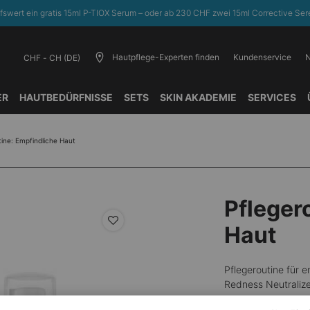
fswert ein gratis 15ml P-TIOX Serum – oder ab 230 CHF zwei 15ml Corrective Sere
Hautpflege-Experten finden
Kundenservice
N
CHF - CH (DE)
ER
HAUTBEDÜRFNISSE​
SETS
SKIN AKADEMIE
SERVICES
tine: Empfindliche Haut
Pfleger
Haut
Pflegeroutine für 
Redness Neutraliz