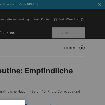
n Ihrer Wahl. | Code:
DEAL
ewsletter-Anmeldung
Mein Warenkorb
0
Mein Konto
0 Produkt im Warenkorb
ÜBER UNS
Suche
Teilen mit:
Teilen mit: facebo
outine: Empfindliche
empfindliche Haut mit Serum 10, Phyto Corrective und
er