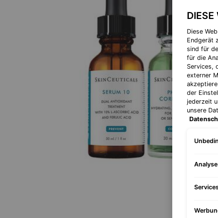
DIESE
Diese Web
Endgerät z
sind für d
für die A
Services, 
externer M
akzeptiere
der Einste
jederzeit 
unsere Da
Datensch
Unbedin
Analys
Service
Werbun