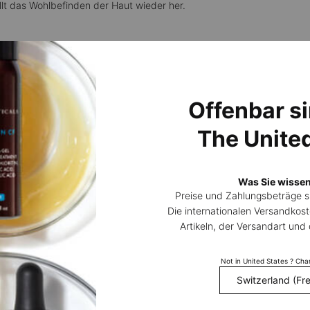
llt das Wohlbefinden der Haut wieder her.
tischen Peptidkomplex, um umweltbedingte Auslöser zu bekämpfen, d
Offenbar si
The Unite
urde klinisch bewiesen
Was Sie wissen
Preise und Zahlungsbeträge 
KÖNNTE DIR AUCH GEFALLE
Die internationalen Versandkost
Artikeln, der Versandart un
Not in United States ? Ch