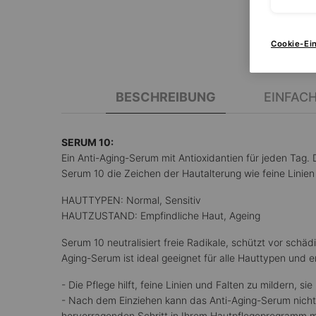
PDP Tabs
Cookie-Ei
BESCHREIBUNG
EINFAC
SERUM 10:
Ein Anti-Aging-Serum mit Antioxidantien für jeden Tag.
Serum 10 die Zeichen der Hautalterung wie feine Linien
HAUTTYPEN: Normal, Sensitiv
HAUTZUSTAND: Empfindliche Haut, Ageing
Serum 10 neutralisiert freie Radikale, schützt vor sc
Aging-Serum ist ideal geeignet für alle Hauttypen und e
- Die Pflege hilft, feine Linien und Falten zu mildern, s
- Nach dem Einziehen kann das Anti-Aging-Serum nich
hervorragenden Schritt in Ihrem Hautpflegeprogramm 