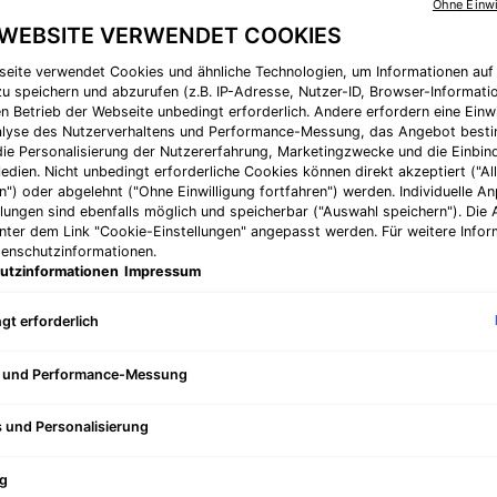
Ohne Einwi
4.6
von
 WEBSITE VERWENDET COOKIES
5
SERUM 10: Ein Anti
Sternen,
Pflege bietet allen 
seite verwendet Cookies und ähnliche Technologien, um Informationen au
durchschnittlich
u speichern und abzurufen (z.B. IP-Adresse, Nutzer-ID, Browser-Informatio
Bewertungswert
en Betrieb der Webseite unbedingt erforderlich. Andere erfordern eine Einwi
Read
nalyse des Nutzerverhaltens und Performance-Messung, das Angebot best
24
Alter Preis
Neuer Preis
CHF 311,00
CH
Reviews.
die Personalisierung der Nutzererfahrung, Marketingzwecke und die Einbi
Link
edien. Nicht unbedingt erforderliche Cookies können direkt akzeptiert ("Al
zur
n") oder abgelehnt ("Ohne Einwilligung fortfahren") werden. Individuelle 
gleichen
Super Neuigkeiten! 
llungen sind ebenfalls möglich und speicherbar ("Auswahl speichern"). Die
Seite.
unter dem Link "Cookie-Einstellungen" angepasst werden. Für weitere Infor
Menge
tenschutzinformationen.
utzinformationen
Impressum
−
+
gt erforderlich
e und Performance-Messung
Pflegeroutine: Empfindliche Haut - Bild vergrößern
Dieses Set enthält
s und Personalisierung
g