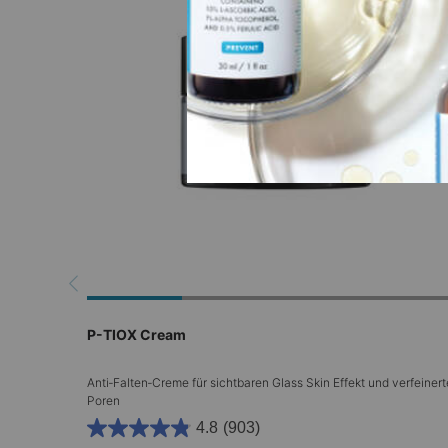
P-TIOX Cream
Anti‑Falten‑Creme für sichtbaren Glass Skin Effekt und verfeinert
Poren
4.8
(903)