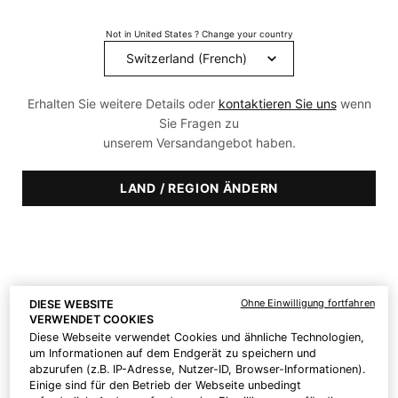
95
Reviews.
Not in United States ? Change your country
Link
zur
gleichen
Seite.
Erhalten Sie weitere Details oder
kontaktieren Sie uns
wenn
Sie Fragen zu
unserem Versandangebot haben.
LAND / REGION ÄNDERN
Ohne Einwilligung fortfahren
DIESE WEBSITE
Alter Preis
Neuer Preis
CHF 348,00
CHF 295,80
VERWENDET COOKIES
Diese Webseite verwendet Cookies und ähnliche Technologien,
um Informationen auf dem Endgerät zu speichern und
Super Neuigkeiten! Ihre Bestellung wird KOSTENLOS geliefert!
abzurufen (z.B. IP-Adresse, Nutzer-ID, Browser-Informationen).
Einige sind für den Betrieb der Webseite unbedingt