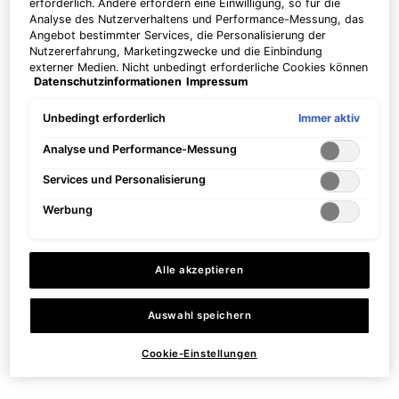
erforderlich. Andere erfordern eine Einwilligung, so für die
Analyse des Nutzerverhaltens und Performance-Messung, das
Angebot bestimmter Services, die Personalisierung der
Nutzererfahrung, Marketingzwecke und die Einbindung
externer Medien. Nicht unbedingt erforderliche Cookies können
Dieses Set enthält
3 Produkte
Datenschutzinformationen
Impressum
direkt akzeptiert ("Alle akzeptieren") oder abgelehnt ("Ohne
Einwilligung fortfahren") werden. Individuelle Anpassungen der
Einstellungen sind ebenfalls möglich und speicherbar ("Auswahl
Immer aktiv
Unbedingt erforderlich
speichern"). Die Auswahl kann jederzeit unter dem Link
"Cookie-Einstellungen" angepasst werden. Für weitere
PDP Tabs
Analyse und Performance-Messung
Informationen s. unsere Datenschutzinformationen.
Services und Personalisierung
BESCHREIBUNG
EINFACHE ANWENDUN
Werbung
C E FERULIC:
Ein patentiertes Vitamin-C-Serum für den Tag, das fortschrittlichen Schutz
vor Umwelteinflüssen bietet und das Erscheinungsbild von feinen Linien
Alle akzeptieren
und Falten sowie den Verlust von Festigkeit verbessert und den Teint
aufhellt.
Auswahl speichern
HAUTTYPEN: Trocken, Normal, Mischhaut, Empfindlich
HAUTZUSTAND: Sensibilisiert, dehydriert, Verfärbungen, Hautalterung
Cookie-Einstellungen
EIGENSCHAFTEN:
C E Ferulic enthält eine synergetische antioxidative Kombination aus 15 %