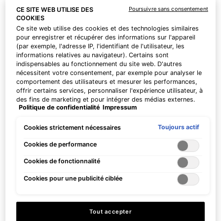
routine de soin personnalisée. | Code : DEAL
Poursuivre sans consentement
CE SITE WEB UTILISE DES
COOKIES
Ce site web utilise des cookies et des technologies similaires
pour enregistrer et récupérer des informations sur l'appareil
PDP Product Benefits Section
(par exemple, l'adresse IP, l'identifiant de l'utilisateur, les
informations relatives au navigateur). Certains sont
Les bénéfices de AOX+ Eye Gel
indispensables au fonctionnement du site web. D'autres
nécessitent votre consentement, par exemple pour analyser le
comportement des utilisateurs et mesurer les performances,
offrir certains services, personnaliser l'expérience utilisateur, à
des fins de marketing et pour intégrer des médias externes.
Politique de confidentialité
Impressum
Les cookies non indispensables peuvent être acceptés
directement (« Accepter tous ») ou refusés (« Continuer sans
consentement »). Il est également possible de personnaliser
Toujours actif
Cookies strictement nécessaires
les paramètres et d'enregistrer vos préférences (« Enregistrer
Assure une protection
Réduit l'apparence des
mes choix »). Vous pouvez modifier votre sélection à tout
Cookies de performance
environnementale
rides, des poches et des
moment en cliquant sur le lien « Paramètres des cookies ».
avancée en neutralisant
cercles sous les yeux
Cookies de fonctionnalité
Pour plus d'informations, veuillez consulter notre politique de
les radicaux libres nocifs
confidentialité.
Cookies pour une publicité ciblée
Tout accepter