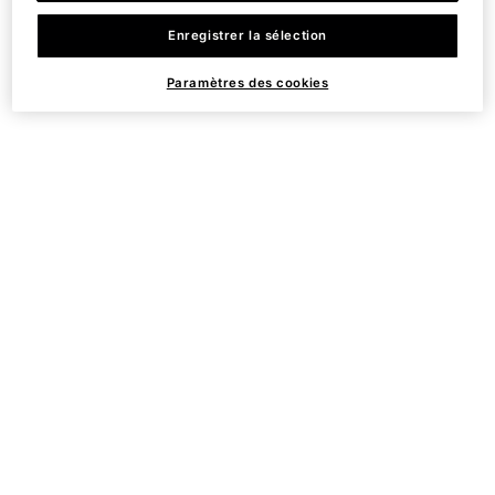
Enregistrer la sélection
Lutte contre les signes de
Sans parfum, sans alcool
fatigue pour une
et sans colorant
Paramètres des cookies
apparence rafraîchie
Idéal pour la plupart des
types de peau
PDP Product Details Section