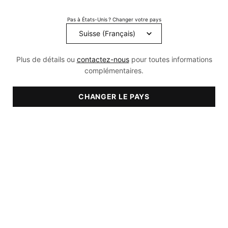
336
Reviews.
Pas à États-Unis ? Changer votre pays
Lien
sur
la
même
page.
Plus de détails ou
contactez-nous
pour toutes informations
complémentaires.
CHANGER LE PAYS
RECOMMANDÉ POUR:
• Sèche
• normale
• Grasse
• Mixte