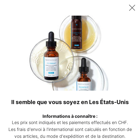
Recevez un sérum P-TIOX de 15 ml offert dès 200 CHF d’achat – ou
deux sérums Corrective de 15 ml au choix dès 230 CHF. | Code :
DEAL
0
Points
Mon
0 produ
de
panier
Contenu principal
vente
Revenir à Sérum antioxydant
AOX+ Eye Gel
Sérum-gel antioxydant contour des yeux
3.7
(336)
Rédiger un avis
3.7
étoiles
Il semble que vous soyez en Les États-Unis
sur
AOX+ 
5,
valeur
Informations à connaître :
de
Les prix sont indiqués et les paiements effectués en CHF.
la
note
Les frais d'envoi à l'international sont calculés en fonction de
moyenne.
vos articles, du mode d'expédition et de la destination.
Read