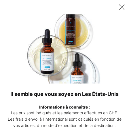
Recevez un sérum P-TIOX de 15 ml offert dès 200 CHF d’achat – ou
deux sérums Corrective de 15 ml au choix dès 230 CHF. | Code :
DEAL
0
Points
Mon
0 produ
de
panier
Contenu principal
vente
Revenir à Rougeurs
Redness Neutralizer
Soin apaisant rougeurs et irritations
4.1
(136)
Rédiger un avis
4.1
étoiles
Il semble que vous soyez en Les États-Unis
sur
Redne
5,
valeur
Informations à connaître :
de
Les prix sont indiqués et les paiements effectués en CHF.
la
note
Les frais d'envoi à l'international sont calculés en fonction de
moyenne.
vos articles, du mode d'expédition et de la destination.
Read