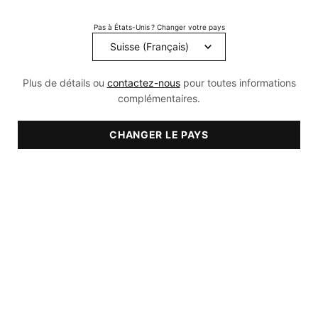
136
Reviews.
Pas à États-Unis ? Changer votre pays
Lien
sur
la
même
page.
Plus de détails ou
contactez-nous
pour toutes informations
complémentaires.
CHANGER LE PAYS
RECOMMANDÉ POUR
• Sèches
• Normale
• Sensible
• Sensibilisé
• Tache
CHF 107,00
Prix à l’unité (CHF 214,00 / 100 ml)