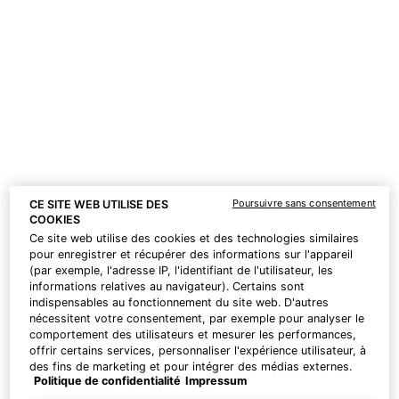
One size only
50 ml
Selected
, 1 of 1
CHF 107,00
Bonne nouvelle ! Profitez d'une livraison OFFERTE sur votre commande
!
Profitez de vos sérums gratuits
Poursuivre sans consentement
CE SITE WEB UTILISE DES
maintenant​
COOKIES
Ce site web utilise des cookies et des technologies similaires
Dès 200 CHF d'achat, recevez en cadeau un
pour enregistrer et récupérer des informations sur l'appareil
sérum exclusif P-TIOX de 15 ml. Dès 230
(par exemple, l'adresse IP, l'identifiant de l'utilisateur, les
CHF, nous vous offrons deux sérums
informations relatives au navigateur). Certains sont
Corrective de 15 ml de votre choix pour votre
indispensables au fonctionnement du site web. D'autres
routine de soin personnalisée. | Code : DEAL
nécessitent votre consentement, par exemple pour analyser le
comportement des utilisateurs et mesurer les performances,
offrir certains services, personnaliser l'expérience utilisateur, à
des fins de marketing et pour intégrer des médias externes.
Politique de confidentialité
Impressum
Les cookies non indispensables peuvent être acceptés
PDP Product Benefits Section
directement (« Accepter tous ») ou refusés (« Continuer sans